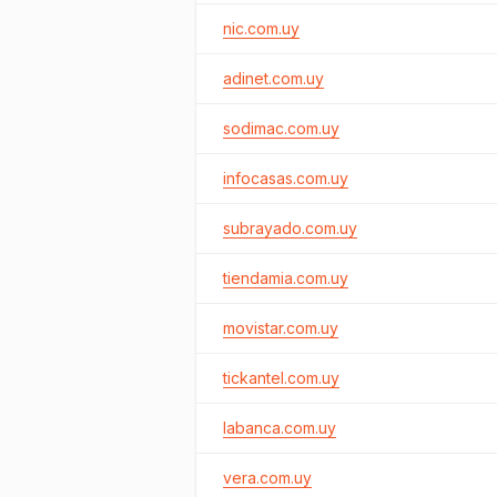
nic.com.uy
adinet.com.uy
sodimac.com.uy
infocasas.com.uy
subrayado.com.uy
tiendamia.com.uy
movistar.com.uy
tickantel.com.uy
labanca.com.uy
vera.com.uy