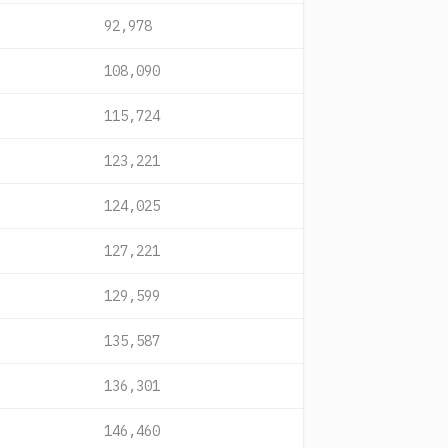
92,978
108,090
115,724
123,221
124,025
127,221
129,599
135,587
136,301
146,460