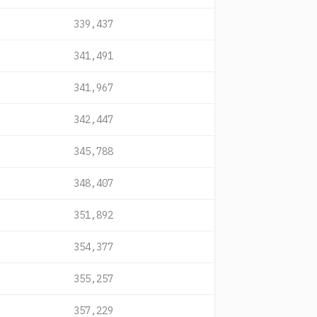
339,437
341,491
341,967
342,447
345,788
348,407
351,892
354,377
355,257
357,229