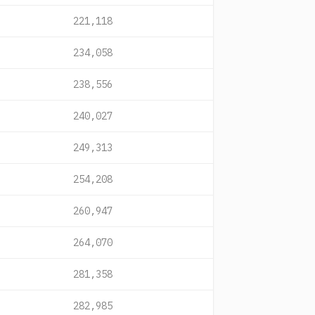
221,118
234,058
238,556
240,027
249,313
254,208
260,947
264,070
281,358
282,985