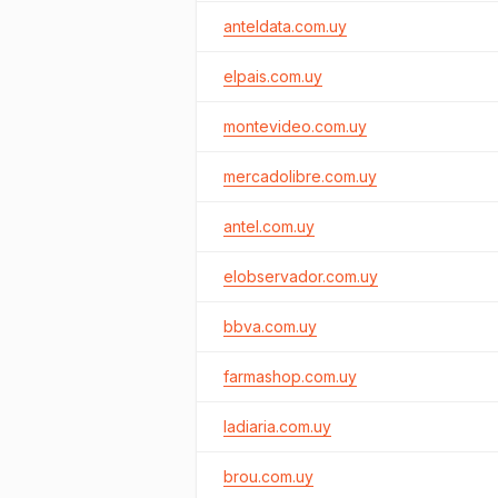
anteldata.com.uy
elpais.com.uy
montevideo.com.uy
mercadolibre.com.uy
antel.com.uy
elobservador.com.uy
bbva.com.uy
farmashop.com.uy
ladiaria.com.uy
brou.com.uy