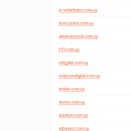
e-sistarbanc.com.uy
buscojobs.com.uy
almacenrural.com.uy
lr21.com.uy
netgate.com.uy
ovaciondigital.com.uy
indian.com.uy
divino.com.uy
stadium.com.uy
elpaseo.com.uy