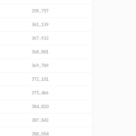
359,757
361,139
367,933
368,801
369,789
372,101
375,466
384,810
387,843
388,054