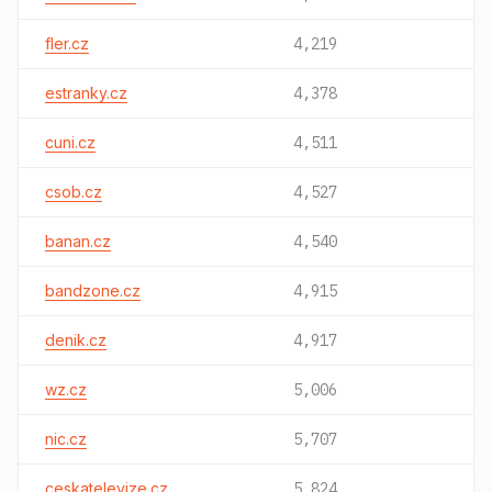
fler.cz
4,219
estranky.cz
4,378
cuni.cz
4,511
csob.cz
4,527
banan.cz
4,540
bandzone.cz
4,915
denik.cz
4,917
wz.cz
5,006
nic.cz
5,707
ceskatelevize.cz
5,824