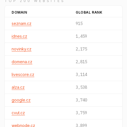
TOP 200 WEBSITES
DOMAIN
GLOBAL RANK
seznam.cz
915
idnes.cz
1,459
novinky.cz
2,175
domena.cz
2,815
livescore.cz
3,114
alza.cz
3,538
google.cz
3,740
cvut.cz
3,759
webnode.cz
3,899