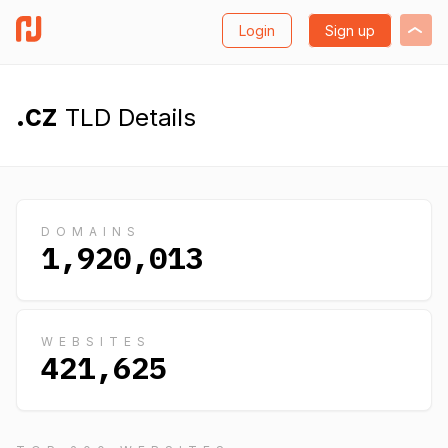
Login
Sign up
.cz
TLD Details
DOMAINS
1,920,013
WEBSITES
421,625