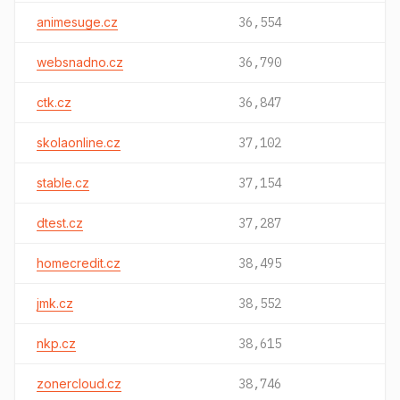
animesuge.cz
36,554
websnadno.cz
36,790
ctk.cz
36,847
skolaonline.cz
37,102
stable.cz
37,154
dtest.cz
37,287
homecredit.cz
38,495
jmk.cz
38,552
nkp.cz
38,615
zonercloud.cz
38,746