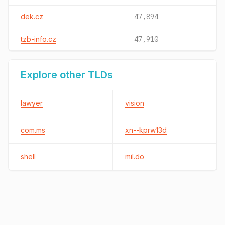
dek.cz
47,894
tzb-info.cz
47,910
Explore other TLDs
lawyer
vision
com.ms
xn--kprw13d
shell
mil.do