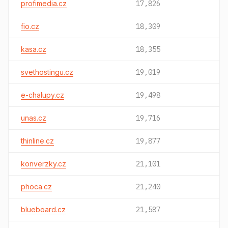
profimedia.cz
17,826
fio.cz
18,309
kasa.cz
18,355
svethostingu.cz
19,019
e-chalupy.cz
19,498
unas.cz
19,716
thinline.cz
19,877
konverzky.cz
21,101
phoca.cz
21,240
blueboard.cz
21,587