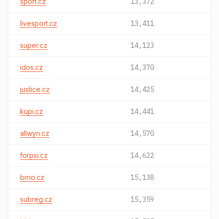
sport.cz
13,372
livesport.cz
13,411
super.cz
14,123
idos.cz
14,370
justice.cz
14,425
kupi.cz
14,441
allwyn.cz
14,570
forpsi.cz
14,622
brno.cz
15,138
subreg.cz
15,359