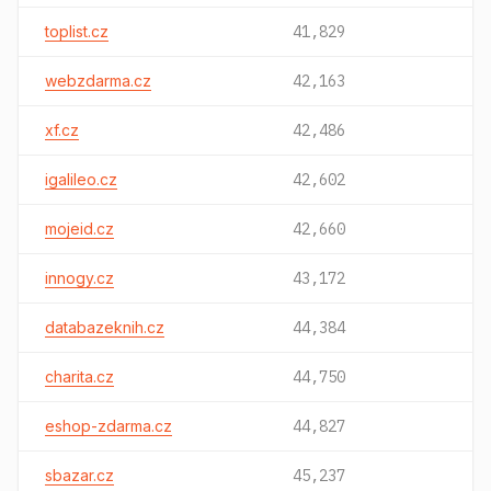
toplist.cz
41,829
webzdarma.cz
42,163
xf.cz
42,486
igalileo.cz
42,602
mojeid.cz
42,660
innogy.cz
43,172
databazeknih.cz
44,384
charita.cz
44,750
eshop-zdarma.cz
44,827
sbazar.cz
45,237