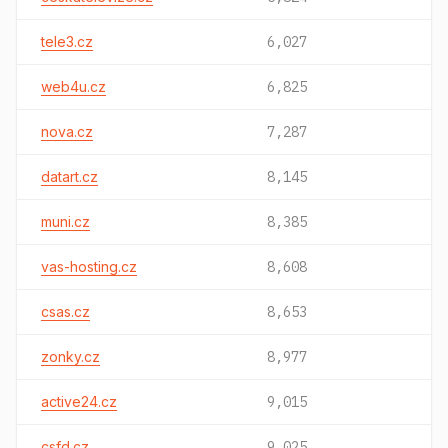
tele3.cz
6,027
web4u.cz
6,825
nova.cz
7,287
datart.cz
8,145
muni.cz
8,385
vas-hosting.cz
8,608
csas.cz
8,653
zonky.cz
8,977
active24.cz
9,015
csfd.cz
9,025