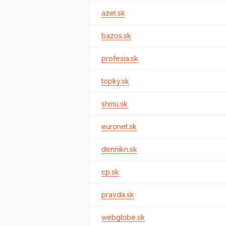
azet.sk
bazos.sk
profesia.sk
topky.sk
shmu.sk
euronet.sk
dennikn.sk
cp.sk
pravda.sk
webglobe.sk