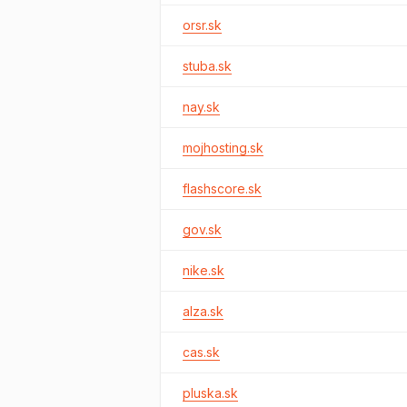
orsr.sk
stuba.sk
nay.sk
mojhosting.sk
flashscore.sk
gov.sk
nike.sk
alza.sk
cas.sk
pluska.sk