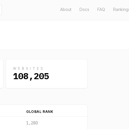
About
Docs
FAQ
Ranking
WEBSITES
108,205
GLOBAL RANK
1,280