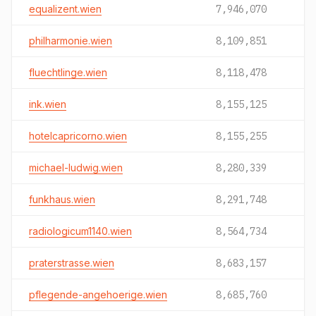
equalizent.wien
7,946,070
philharmonie.wien
8,109,851
fluechtlinge.wien
8,118,478
ink.wien
8,155,125
hotelcapricorno.wien
8,155,255
michael-ludwig.wien
8,280,339
funkhaus.wien
8,291,748
radiologicum1140.wien
8,564,734
praterstrasse.wien
8,683,157
pflegende-angehoerige.wien
8,685,760