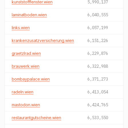
kunststofffenster.wien
5,990,137
laminatboden.wien
6,040,555
links.wien
6,057,199
krankenzusatzversicherung.wien
6,151,226
graetzlrad.wien
6,229,876
brauwerk.wien
6,322,988
bombaypalace.wien
6,371,273
radeln.wien
6,413,054
mastodon.wien
6,424,765
restaurantgutscheine.wien
6,533,550