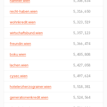
hammer.wien
5,306,634
recht-haben.wien
5,316,650
wohnkredit.wien
5,323,519
wirtschaftsbund.wien
5,357,123
freundin.wien
5,366,474
boku.wien
5,405,808
lachen.wien
5,427,058
cysec.wien
5,497,624
hotelerzherzograiner.wien
5,518,381
generationenkredit.wien
5,524,564