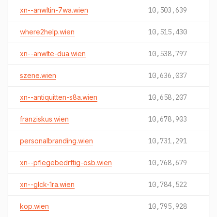
xn--anwltin-7wa.wien
10,503,639
where2help.wien
10,515,430
xn--anwlte-dua.wien
10,538,797
szene.wien
10,636,037
xn--antiquitten-s8a.wien
10,658,207
franziskus.wien
10,678,903
personalbranding.wien
10,731,291
xn--pflegebedrftig-osb.wien
10,768,679
xn--glck-1ra.wien
10,784,522
kop.wien
10,795,928