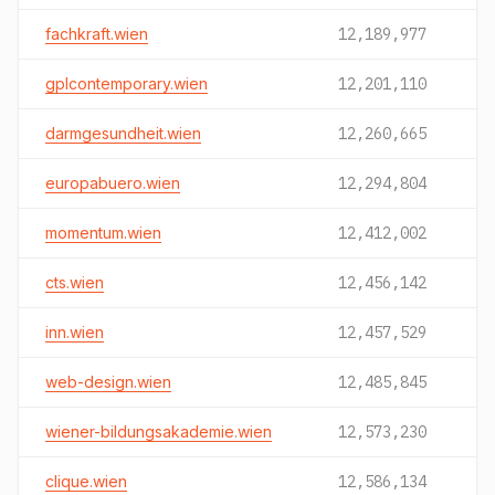
fachkraft.wien
12,189,977
gplcontemporary.wien
12,201,110
darmgesundheit.wien
12,260,665
europabuero.wien
12,294,804
momentum.wien
12,412,002
cts.wien
12,456,142
inn.wien
12,457,529
web-design.wien
12,485,845
wiener-bildungsakademie.wien
12,573,230
clique.wien
12,586,134