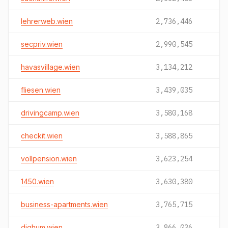
lehrerweb.wien
2,736,446
secpriv.wien
2,990,545
havasvillage.wien
3,134,212
fliesen.wien
3,439,035
drivingcamp.wien
3,580,168
checkit.wien
3,588,865
vollpension.wien
3,623,254
1450.wien
3,630,380
business-apartments.wien
3,765,715
dighum.wien
3,866,036