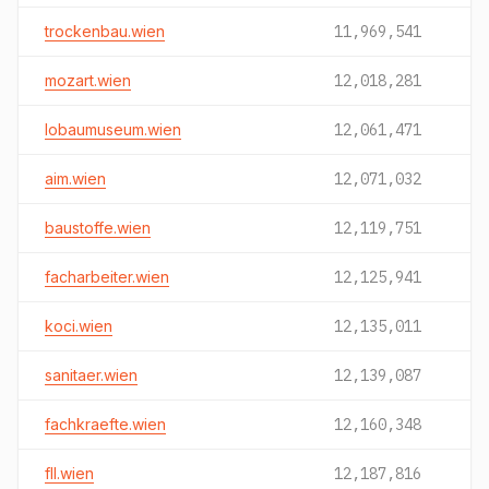
trockenbau.wien
11,969,541
mozart.wien
12,018,281
lobaumuseum.wien
12,061,471
aim.wien
12,071,032
baustoffe.wien
12,119,751
facharbeiter.wien
12,125,941
koci.wien
12,135,011
sanitaer.wien
12,139,087
fachkraefte.wien
12,160,348
fll.wien
12,187,816