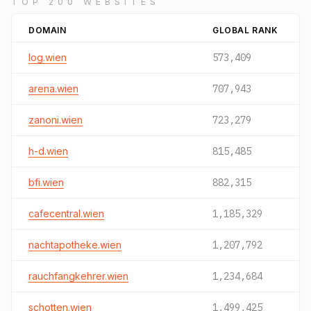
TOP 200 WEBSITES
DOMAIN
GLOBAL RANK
log.wien
573,409
arena.wien
707,943
zanoni.wien
723,279
h-d.wien
815,485
bfi.wien
882,315
cafecentral.wien
1,185,329
nachtapotheke.wien
1,207,792
rauchfangkehrer.wien
1,234,684
schotten.wien
1,499,425