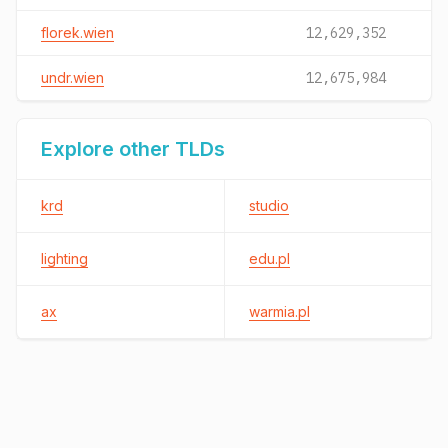
florek.wien
12,629,352
undr.wien
12,675,984
Explore other TLDs
krd
studio
lighting
edu.pl
ax
warmia.pl