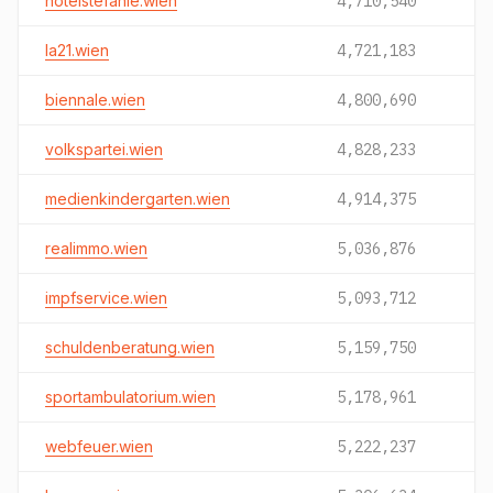
hotelstefanie.wien
4,710,540
la21.wien
4,721,183
biennale.wien
4,800,690
volkspartei.wien
4,828,233
medienkindergarten.wien
4,914,375
realimmo.wien
5,036,876
impfservice.wien
5,093,712
schuldenberatung.wien
5,159,750
sportambulatorium.wien
5,178,961
webfeuer.wien
5,222,237