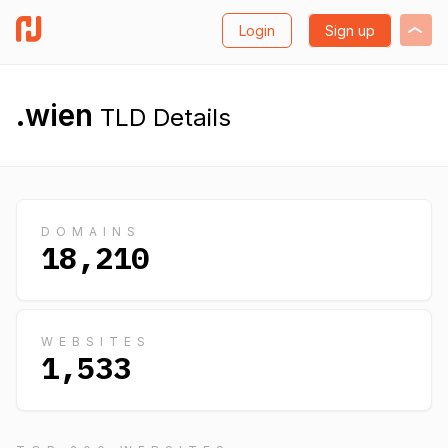
Login
Sign up
.wien
TLD Details
DOMAINS
18,210
WEBSITES
1,533