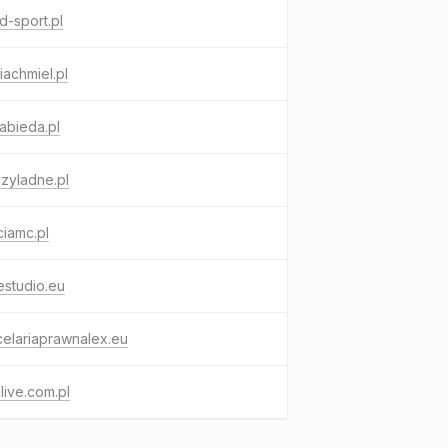
rd-sport.pl
iachmiel.pl
abieda.pl
zyladne.pl
iamc.pl
estudio.eu
elariaprawnalex.eu
live.com.pl