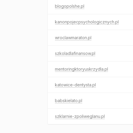
blogopolshe.pl
kanonpojecpsychologicznych.pl
wroclawmaraton.pl
szkoladlafinansow.pl
mentoringktoryuskrzydla.pl
katowice-dentysta.pl
babskielato.pl
szklarnie-zpoliweglanu.pl