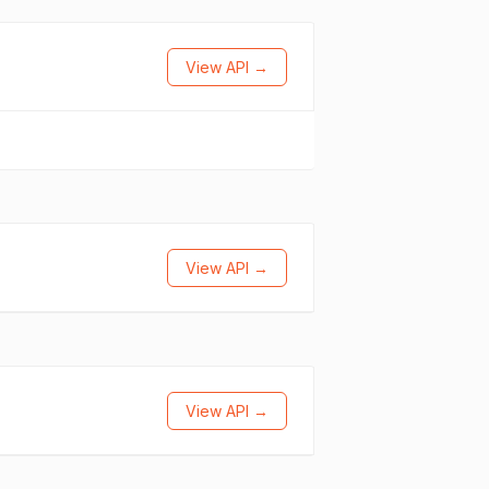
View API →
View API →
View API →