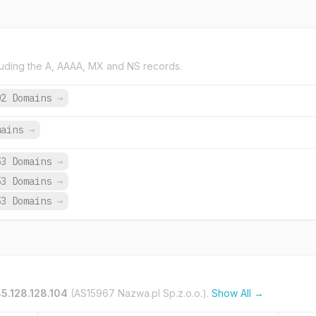
uding the A, AAAA, MX and NS records.
02 Domains
→
mains
→
53 Domains
→
53 Domains
→
53 Domains
→
5.128.128.104
(AS15967 Nazwa.pl Sp.z.o.o.).
Show All →