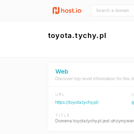
toyota.tychy.pl
Web
Discover top-level information for this 
URL
https://toyota.tychy.pl/
8
TITLE
Domena toyota.tychy.pl jest utrzymywa