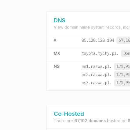
DNS
View domain name system records, incl
A
85.128.128.104
67,1
MX
toyota.tychy.pl.
Do
NS
ns1.nazwa.pl.
171,9
ns2.nazwa.pl.
171,9
ns3.nazwa.pl.
171,9
Co-Hosted
There are
67,102 domains
hosted on
8