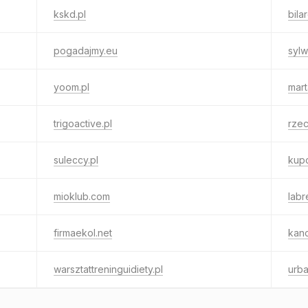
kskd.pl
bila
pogadajmy.eu
sylw
yoom.pl
mart
trigoactive.pl
rzec
suleccy.pl
kupc
mioklub.com
labr
firmaekol.net
kanc
warsztattreninguidiety.pl
urba