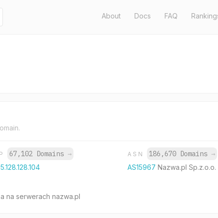
About
Docs
FAQ
Ranking
domain.
67,102 Domains
→
186,670 Domains
→
IP
ASN
5.128.128.104
AS15967
Nazwa.pl Sp.z.o.o.
na na serwerach nazwa.pl