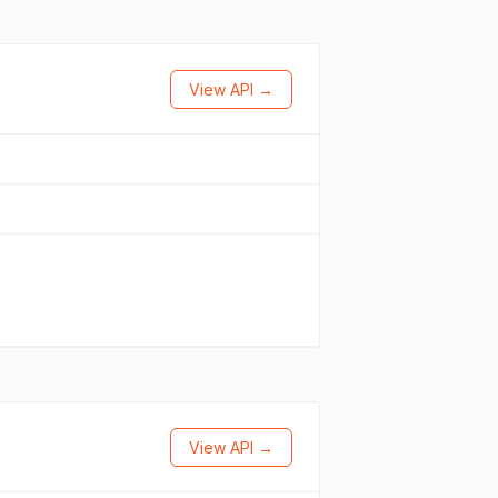
View API →
View API →