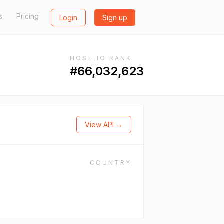
s
Pricing
Login
Sign up
HOST.IO RANK
#66,032,623
View API →
COUNTRY