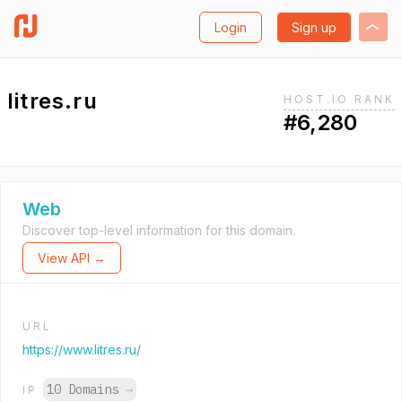
Login
Sign up
litres.ru
HOST.IO RANK
#6,280
Web
Discover top-level information for this domain.
View API →
URL
https://www.litres.ru/
10 Domains
→
IP