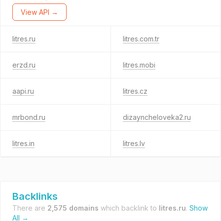
View API →
litres.ru
litres.com.tr
erzd.ru
litres.mobi
aapi.ru
litres.cz
mrbond.ru
dizayncheloveka2.ru
litres.in
litres.lv
Backlinks
There are
2,575 domains
which backlink to
litres.ru
.
Show
All →