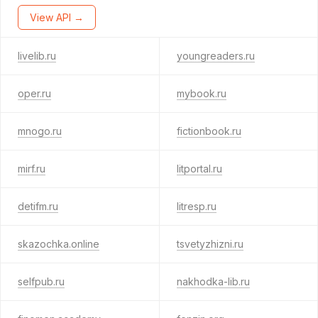
View API →
livelib.ru
youngreaders.ru
oper.ru
mybook.ru
mnogo.ru
fictionbook.ru
mirf.ru
litportal.ru
detifm.ru
litresp.ru
skazochka.online
tsvetyzhizni.ru
selfpub.ru
nakhodka-lib.ru