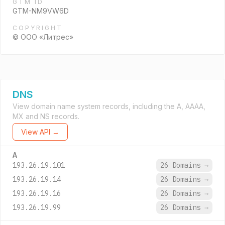
GTM ID
GTM-NM9VW6D
COPYRIGHT
© ООО «Литрес»
DNS
View domain name system records, including the A, AAAA,
MX and NS records.
View API →
A
193.26.19.101
26 Domains
→
193.26.19.14
26 Domains
→
193.26.19.16
26 Domains
→
193.26.19.99
26 Domains
→