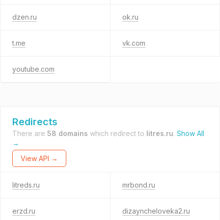
dzen.ru
ok.ru
t.me
vk.com
youtube.com
Redirects
There are
58 domains
which redirect to
litres.ru
.
Show All
→
View API →
litreds.ru
mrbond.ru
erzd.ru
dizayncheloveka2.ru