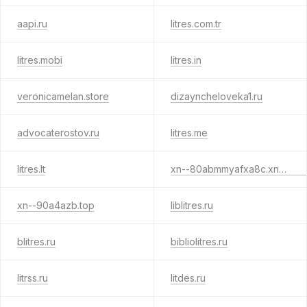
aapi.ru
litres.com.tr
litres.mobi
litres.in
veronicamelan.store
dizayncheloveka1.ru
advocaterostov.ru
litres.me
litres.lt
xn--80abmmyafxa8c.xn--p1acf
xn--90a4azb.top
liblitres.ru
blitres.ru
bibliolitres.ru
litrss.ru
litdes.ru