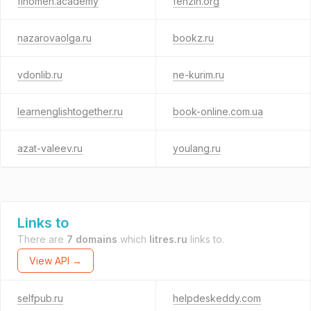
finomen.academy
fenzin.org
nazarovaolga.ru
bookz.ru
vdonlib.ru
ne-kurim.ru
learnenglishtogether.ru
book-online.com.ua
azat-valeev.ru
youlang.ru
Links to
There are
7 domains
which
litres.ru
links to.
View API →
selfpub.ru
helpdeskeddy.com