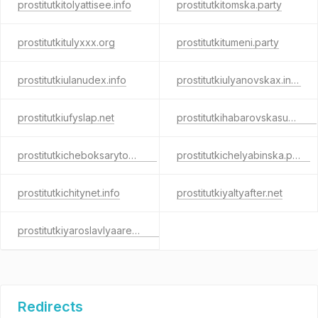
prostitutkitolyattisee.info
prostitutkitomska.party
prostitutkitulyxxx.org
prostitutkitumeni.party
prostitutkiulanudex.info
prostitutkiulyanovskax.info
prostitutkiufyslap.net
prostitutkihabarovskasuck.net
prostitutkicheboksarytop.com
prostitutkichelyabinska.party
prostitutkichitynet.info
prostitutkiyaltyafter.net
prostitutkiyaroslavlyaarea.com
Redirects