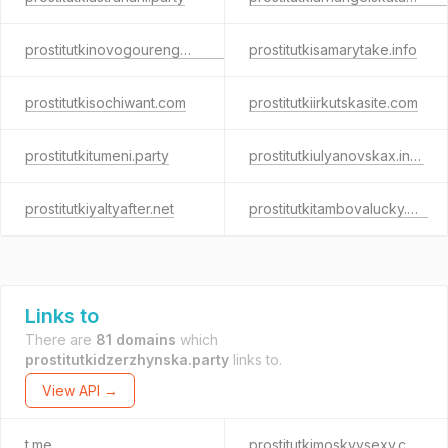
prostitutkinovogourengoyasexy.net
prostitutkisamarytake.info
prostitutkisochiwant.com
prostitutkiirkutskasite.com
prostitutkitumeni.party
prostitutkiulyanovskax.info
prostitutkiyaltyafter.net
prostitutkitambovalucky.net
Links to
There are
81 domains
which
prostitutkidzerzhynska.party
links to.
View API →
t.me
prostitutkimoskvysexy.com