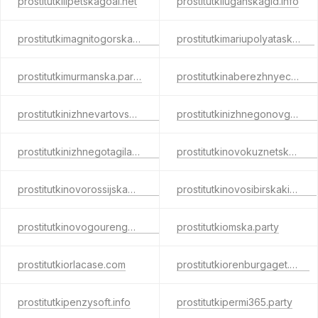
prostitutkilipetskagoal.net
prostitutkiluganskagid.info
prostitutkimagnitogorska.party
prostitutkimariupolyatask.com
prostitutkimurmanska.party
prostitutkinaberezhnyechelny.party
prostitutkinizhnevartovska.party
prostitutkinizhnegonovgoroda.party
prostitutkinizhnegotagilaslap.net
prostitutkinovokuznetskaerotic.com
prostitutkinovorossijskawant.com
prostitutkinovosibirskakiss.net
prostitutkinovogourengoyasexy.net
prostitutkiomska.party
prostitutkiorlacase.com
prostitutkiorenburgaget.com
prostitutkipenzysoft.info
prostitutkipermi365.party