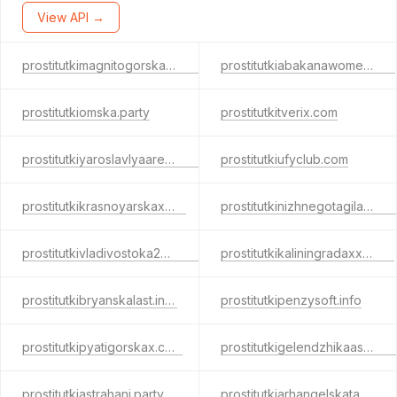
View API →
prostitutkimagnitogorska.party
prostitutkiabakanawomen.info
prostitutkiomska.party
prostitutkitverix.com
prostitutkiyaroslavlyaarea.com
prostitutkiufyclub.com
prostitutkikrasnoyarskax.net
prostitutkinizhnegotagilaslap.net
prostitutkivladivostoka24.party
prostitutkikaliningradaxxx.info
prostitutkibryanskalast.info
prostitutkipenzysoft.info
prostitutkipyatigorskax.com
prostitutkigelendzhikaasex.com
prostitutkiastrahani.party
prostitutkiarhangelskatake.com