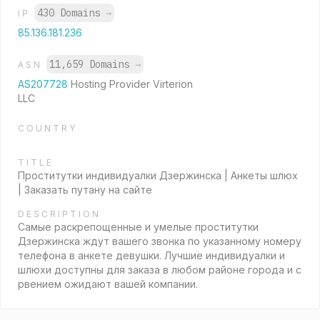
430 Domains
→
IP
85.136.181.236
11,659 Domains
→
ASN
AS207728
Hosting Provider Virterion
LLC
COUNTRY
TITLE
Проститутки индивидуалки Дзержинска | Анкеты шлюх
| Заказать путану на сайте
DESCRIPTION
Самые раскрепощенные и умелые проститутки
Дзержинска ждут вашего звонка по указанному номеру
телефона в анкете девушки. Лучшие индивидуалки и
шлюхи доступны для заказа в любом районе города и с
рвением ожидают вашей компании.