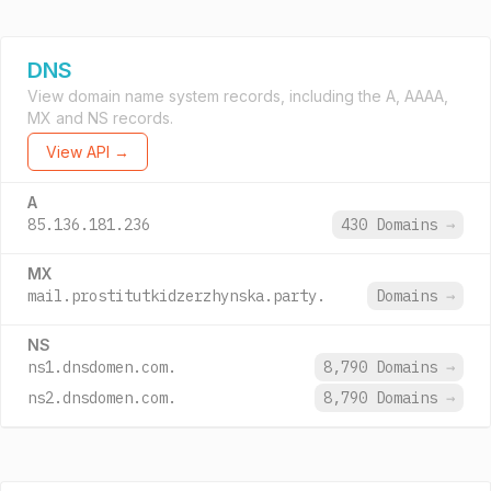
DNS
View domain name system records, including the A, AAAA,
MX and NS records.
View API →
A
85.136.181.236
430 Domains
→
MX
mail.prostitutkidzerzhynska.party.
Domains
→
NS
ns1.dnsdomen.com.
8,790 Domains
→
ns2.dnsdomen.com.
8,790 Domains
→