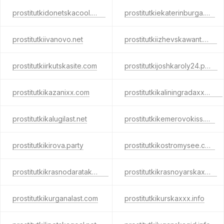
prostitutkidonetskacool.com
prostitutkiekaterinburga.net
prostitutkiivanovo.net
prostitutkiizhevskawant.com
prostitutkiirkutskasite.com
prostitutkijoshkaroly24.party
prostitutkikazanixx.com
prostitutkikaliningradaxxx.info
prostitutkikalugilast.net
prostitutkikemerovokiss.net
prostitutkikirova.party
prostitutkikostromysee.com
prostitutkikrasnodaratake.net
prostitutkikrasnoyarskax.net
prostitutkikurganalast.com
prostitutkikurskaxxx.info