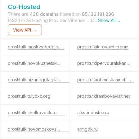
Co-Hosted
There are
430 domains
hosted on
85.136.181.236
(AS207728 Hosting Provider Virterion LLC).
Show All →
View API →
prostitutkimoskvydeep.com
prostitutkikirovaintim.com
prostitutkinovokuznetskafine.info
prostitutkipervouralskanext.info
prostitutkinizhnegotagilakiss.info
prostitutkiobninskamuch.net
prostitutkitulyxxx.org
prostitutkitambovavisit.net
prostitutkishelkovoclub.com
atss-industria.ru
prostitutkinovomoskovskareal.com
armgdk.ru