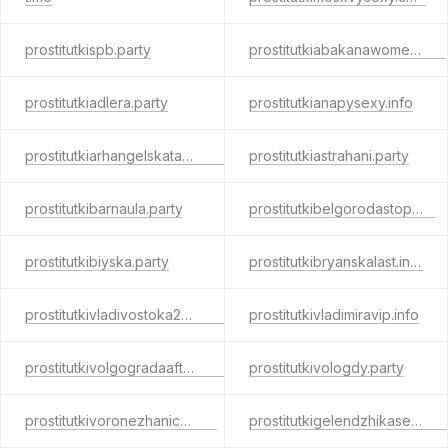
prostitutkispb.party
prostitutkiabakanawomen.info
prostitutkiadlera.party
prostitutkianapysexy.info
prostitutkiarhangelskatake.com
prostitutkiastrahani.party
prostitutkibarnaula.party
prostitutkibelgorodastop.net
prostitutkibiyska.party
prostitutkibryanskalast.info
prostitutkivladivostoka24.party
prostitutkivladimiravip.info
prostitutkivolgogradaafter.com
prostitutkivologdy.party
prostitutkivoronezhanice.info
prostitutkigelendzhikasex.com