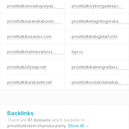
prostitutkisevastopolyasex.net
prostitutkivyborgadeep.info
prostitutkisaranskaboom.info
prostitutkimagnitogorskameet.info
prostitutkikazanixx.com
prostitutkikalugistart.info
prostitutkinizhnevartovskafun.net
lspr.ru
prostitutkiufyslap.net
prostitutkikaliningradaxxx.info
prostitutkikurskasite.net
prostitutkivolokolamskashe.com
Backlinks
There are
81 domains
which backlink to
prostitutkidzerzhynska.party
.
Show All →