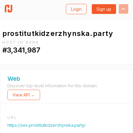
Login
Sign up
prostitutkidzerzhynska.party
HOST.IO RANK
#3,341,987
Web
Discover top-level information for this domain.
View API →
URL
https://sex.prostitutkidzerzhynska.party/