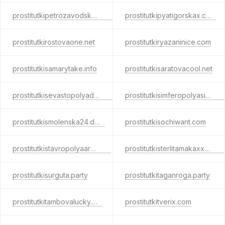
prostitutkipetrozavodskaher.net
prostitutkipyatigorskax.com
prostitutkirostovaone.net
prostitutkiryazaninice.com
prostitutkisamarytake.info
prostitutkisaratovacool.net
prostitutkisevastopolyadeep.net
prostitutkisimferopolyasite.com
prostitutkismolenska24.date
prostitutkisochiwant.com
prostitutkistavropolyaarea.net
prostitutkisterlitamakaxxx.com
prostitutkisurguta.party
prostitutkitaganroga.party
prostitutkitambovalucky.net
prostitutkitverix.com