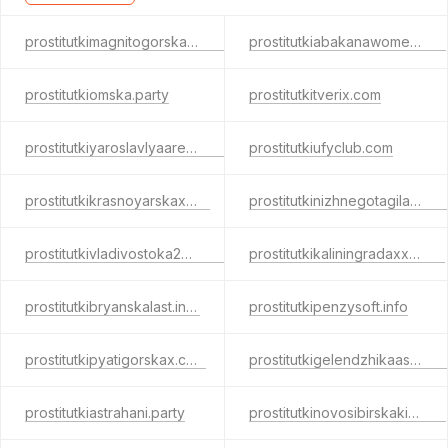
prostitutkimagnitogorska.party
prostitutkiabakanawomen.info
prostitutkiomska.party
prostitutkitverix.com
prostitutkiyaroslavlyaarea.com
prostitutkiufyclub.com
prostitutkikrasnoyarskax.net
prostitutkinizhnegotagilaslap.net
prostitutkivladivostoka24.party
prostitutkikaliningradaxxx.info
prostitutkibryanskalast.info
prostitutkipenzysoft.info
prostitutkipyatigorskax.com
prostitutkigelendzhikaasex.com
prostitutkiastrahani.party
prostitutkinovosibirskakiss.net