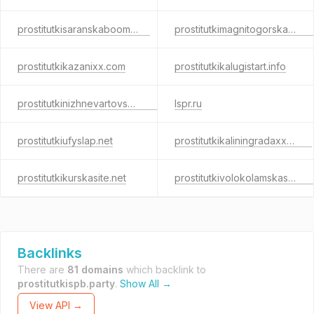
prostitutkisaranskaboom.info
prostitutkimagnitogorskameet.info
prostitutkikazanixx.com
prostitutkikalugistart.info
prostitutkinizhnevartovskafun.net
lspr.ru
prostitutkiufyslap.net
prostitutkikaliningradaxxx.info
prostitutkikurskasite.net
prostitutkivolokolamskashe.com
Backlinks
There are
81 domains
which backlink to
prostitutkispb.party
.
Show All →
View API →