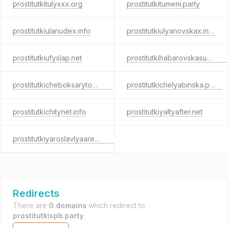
prostitutkitulyxxx.org
prostitutkitumeni.party
prostitutkiulanudex.info
prostitutkiulyanovskax.info
prostitutkiufyslap.net
prostitutkihabarovskasuck.net
prostitutkicheboksarytop.com
prostitutkichelyabinska.party
prostitutkichitynet.info
prostitutkiyaltyafter.net
prostitutkiyaroslavlyaarea.com
Redirects
There are
0 domains
which redirect to
prostitutkispb.party
.