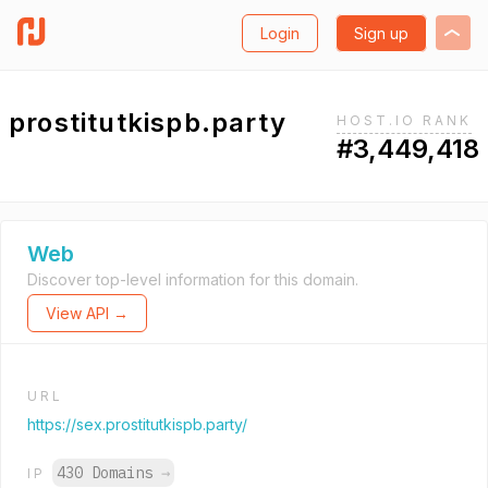
Login
Sign up
prostitutkispb.party
HOST.IO RANK
#3,449,418
Web
Discover top-level information for this domain.
View API →
URL
https://sex.prostitutkispb.party/
430 Domains
→
IP