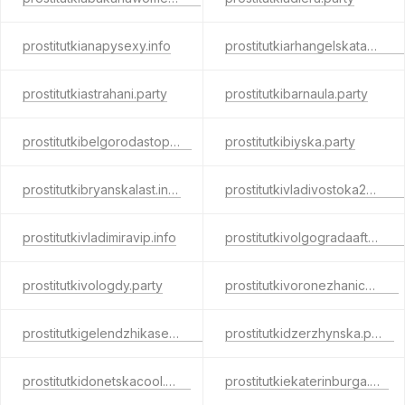
prostitutkianapysexy.info
prostitutkiarhangelskatake.com
prostitutkiastrahani.party
prostitutkibarnaula.party
prostitutkibelgorodastop.net
prostitutkibiyska.party
prostitutkibryanskalast.info
prostitutkivladivostoka24.party
prostitutkivladimiravip.info
prostitutkivolgogradaafter.com
prostitutkivologdy.party
prostitutkivoronezhanice.info
prostitutkigelendzhikasex.com
prostitutkidzerzhynska.party
prostitutkidonetskacool.com
prostitutkiekaterinburga.net