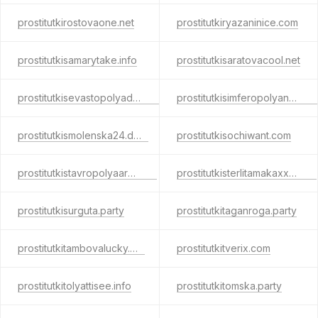
prostitutkirostovaone.net
prostitutkiryazaninice.com
prostitutkisamarytake.info
prostitutkisaratovacool.net
prostitutkisevastopolyadeep.net
prostitutkisimferopolyanow.com
prostitutkismolenska24.date
prostitutkisochiwant.com
prostitutkistavropolyaarea.net
prostitutkisterlitamakaxxx.com
prostitutkisurguta.party
prostitutkitaganroga.party
prostitutkitambovalucky.net
prostitutkitverix.com
prostitutkitolyattisee.info
prostitutkitomska.party