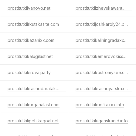
prostitutkiivanovo.net
prostitutkiizhevskawant.com
prostitutkiirkutskasite.com
prostitutkijoshkaroly24.party
prostitutkikazanixx.com
prostitutkikaliningradaxxx.info
prostitutkikalugilast.net
prostitutkikemerovokiss.net
prostitutkikirova.party
prostitutkikostromysee.com
prostitutkikrasnodaratake.net
prostitutkikrasnoyarskax.net
prostitutkikurganalast.com
prostitutkikurskaxxx.info
prostitutkilipetskagoal.net
prostitutkiluganskagid.info