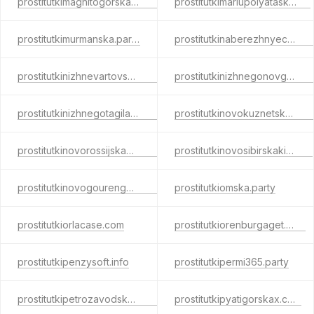
prostitutkimagnitogorska.party
prostitutkimariupolyatask.com
prostitutkimurmanska.party
prostitutkinaberezhnyechelny.party
prostitutkinizhnevartovska.party
prostitutkinizhnegonovgoroda.party
prostitutkinizhnegotagilaslap.net
prostitutkinovokuznetskaerotic.com
prostitutkinovorossijskawant.com
prostitutkinovosibirskakiss.net
prostitutkinovogourengoyasexy.net
prostitutkiomska.party
prostitutkiorlacase.com
prostitutkiorenburgaget.com
prostitutkipenzysoft.info
prostitutkipermi365.party
prostitutkipetrozavodskaher.net
prostitutkipyatigorskax.com