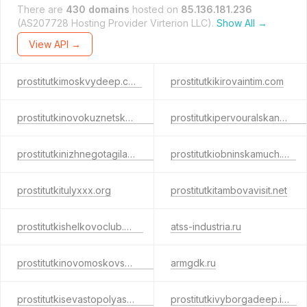
There are
430 domains
hosted on
85.136.181.236
(AS207728 Hosting Provider Virterion LLC).
Show All →
View API →
prostitutkimoskvydeep.com
prostitutkikirovaintim.com
prostitutkinovokuznetskafine.info
prostitutkipervouralskanext.info
prostitutkinizhnegotagilakiss.info
prostitutkiobninskamuch.net
prostitutkitulyxxx.org
prostitutkitambovavisit.net
prostitutkishelkovoclub.com
atss-industria.ru
prostitutkinovomoskovskareal.com
armgdk.ru
prostitutkisevastopolyasex.net
prostitutkivyborgadeep.info