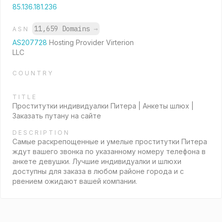
85.136.181.236
11,659 Domains
→
ASN
AS207728
Hosting Provider Virterion
LLC
COUNTRY
TITLE
Проститутки индивидуалки Питера | Анкеты шлюх |
Заказать путану на сайте
DESCRIPTION
Самые раскрепощенные и умелые проститутки Питера
ждут вашего звонка по указанному номеру телефона в
анкете девушки. Лучшие индивидуалки и шлюхи
доступны для заказа в любом районе города и с
рвением ожидают вашей компании.