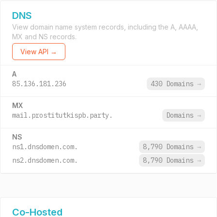
DNS
View domain name system records, including the A, AAAA,
MX and NS records.
View API →
A
85.136.181.236
430 Domains
→
MX
mail.prostitutkispb.party.
Domains
→
NS
ns1.dnsdomen.com.
8,790 Domains
→
ns2.dnsdomen.com.
8,790 Domains
→
Co-Hosted