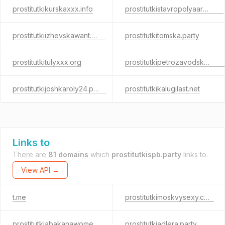
prostitutkikurskaxxx.info
prostitutkistavropolyaarea.net
prostitutkiizhevskawant.com
prostitutkitomska.party
prostitutkitulyxxx.org
prostitutkipetrozavodskaher.net
prostitutkijoshkaroly24.party
prostitutkikalugilast.net
Links to
There are
81 domains
which
prostitutkispb.party
links to.
View API →
t.me
prostitutkimoskvysexy.com
prostitutkiabakanawomen.info
prostitutkiadlera.party