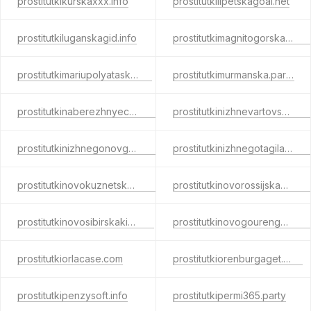
prostitutkikurskaxxx.info
prostitutkilipetskagoal.net
prostitutkiluganskagid.info
prostitutkimagnitogorska.party
prostitutkimariupolyatask.com
prostitutkimurmanska.party
prostitutkinaberezhnyechelny.party
prostitutkinizhnevartovska.party
prostitutkinizhnegonovgoroda.party
prostitutkinizhnegotagilaslap.net
prostitutkinovokuznetskaerotic.com
prostitutkinovorossijskawant.com
prostitutkinovosibirskakiss.net
prostitutkinovogourengoyasexy.net
prostitutkiorlacase.com
prostitutkiorenburgaget.com
prostitutkipenzysoft.info
prostitutkipermi365.party