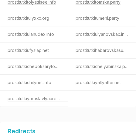
prostitutkitolyattisee.info
prostitutkitomska.party
prostitutkitulyxxx.org
prostitutkitumeni.party
prostitutkiulanudex.info
prostitutkiulyanovskax.info
prostitutkiufyslap.net
prostitutkihabarovskasuck.net
prostitutkicheboksarytop.com
prostitutkichelyabinska.party
prostitutkichitynet.info
prostitutkiyaltyafter.net
prostitutkiyaroslavlyaarea.com
Redirects