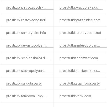
prostitutkipetrozavodskaher.net
prostitutkipyatigorskax.com
prostitutkirostovaone.net
prostitutkiryazaninice.com
prostitutkisamarytake.info
prostitutkisaratovacool.net
prostitutkisevastopolyanext.com
prostitutkisimferopolyanow.com
prostitutkismolenska24.date
prostitutkisochiwant.com
prostitutkistavropolyaarea.net
prostitutkisterlitamakaxxx.com
prostitutkisurguta.party
prostitutkitaganroga.party
prostitutkitambovalucky.net
prostitutkitverix.com