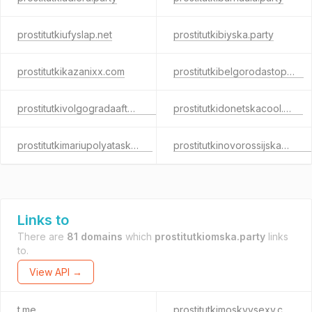
prostitutkiufyslap.net
prostitutkibiyska.party
prostitutkikazanixx.com
prostitutkibelgorodastop.net
prostitutkivolgogradaafter.com
prostitutkidonetskacool.com
prostitutkimariupolyatask.com
prostitutkinovorossijskawant.com
Links to
There are
81 domains
which
prostitutkiomska.party
links
to.
View API →
t.me
prostitutkimoskvysexy.com