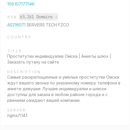
109.107.177.146
65,261 Domains
→
ASN
AS216071
SERVERS TECH FZCO
COUNTRY
TITLE
Проститутки индивидуалки Омска | Анкеты шлюх |
Заказать путану на сайте
DESCRIPTION
Самые раскрепощенные и умелые проститутки Омска
ждут вашего звонка по указанному номеру телефона в
анкете девушки. Лучшие индивидуалки и шлюхи
доступны для заказа в любом районе города и с
рвением ожидают вашей компании.
SERVER
nginx/1.14.1