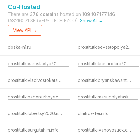
Co-Hosted
There are
376 domains
hosted on
109.107.177.146
(AS216071 SERVERS TECH FZCO).
Show All →
View API →
doska-n1.ru
prostitutkisevastopolya2026.net
prostitutkiyaroslavlya2024.net
prostitutkikrasnodara2024.net
prostitutkivladivostokatask.com
prostitutkibryanskawant.com
prostitutkinaberezhnyechelnyboom.info
prostitutkimariupolyatask.com
prostitutkilubertsy2026.net
dmitrov-fei.info
prostitutkisurgutahim.info
prostitutkiivanovosuck.com