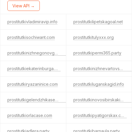
View API →
prostitutkivladimiravip.info
prostitutkilipetskagoal.net
prostitutkisochiwant.com
prostitutkitulyxxx.org
prostitutkinizhnegonovgoroda.party
prostitutkipermi365.party
prostitutkiekaterinburga.net
prostitutkinizhnevartovska.party
prostitutkiryazaninice.com
prostitutkiluganskagid.info
prostitutkigelendzhikasex.com
prostitutkinovosibirskakiss.net
prostitutkiorlacase.com
prostitutkipyatigorskax.com
prostitutkiadlera.party
prostitutkibarnaula.party