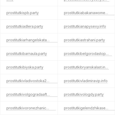
prostitutkispb.party
prostitutkiabakanawomen.info
prostitutkiadlera.party
prostitutkianapysexy.info
prostitutkiarhangelskatake.com
prostitutkiastrahani.party
prostitutkibarnaula.party
prostitutkibelgorodastop.net
prostitutkibiyska.party
prostitutkibryanskalast.info
prostitutkivladivostoka24.party
prostitutkivladimiravip.info
prostitutkivolgogradaafter.com
prostitutkivologdy.party
prostitutkivoronezhanice.info
prostitutkigelendzhikasex.com