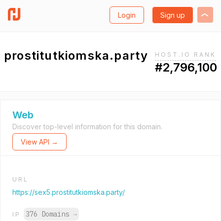
Login
Sign up
prostitutkiomska.party
HOST.IO RANK
#2,796,100
Web
Discover top-level information for this domain.
View API →
URL
https://sex5.prostitutkiomska.party/
376 Domains
→
IP