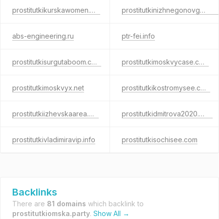
prostitutkikurskawomen.net
prostitutkinizhnegonovgoroda.party
abs-engineering.ru
ptr-fei.info
prostitutkisurgutaboom.com
prostitutkimoskvycase.com
prostitutkimoskvyx.net
prostitutkikostromysee.com
prostitutkiizhevskaarea.net
prostitutkidmitrova2020.com
prostitutkivladimiravip.info
prostitutkisochisee.com
Backlinks
There are
81 domains
which backlink to
prostitutkiomska.party
.
Show All →