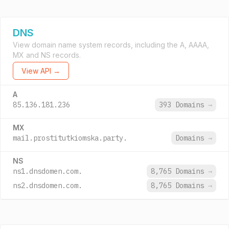
DNS
View domain name system records, including the A, AAAA,
MX and NS records.
View API →
A
85.136.181.236
393 Domains
→
MX
mail.prostitutkiomska.party.
Domains
→
NS
ns1.dnsdomen.com.
8,765 Domains
→
ns2.dnsdomen.com.
8,765 Domains
→