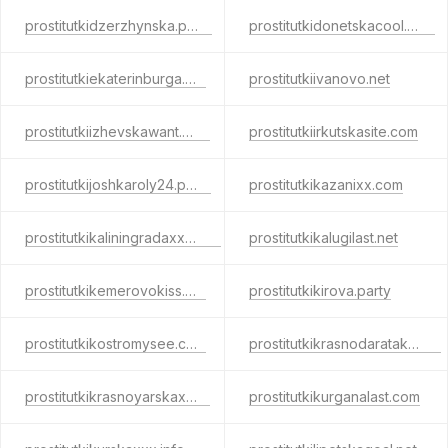
prostitutkidzerzhynska.party
prostitutkidonetskacool.com
prostitutkiekaterinburga.net
prostitutkiivanovo.net
prostitutkiizhevskawant.com
prostitutkiirkutskasite.com
prostitutkijoshkaroly24.party
prostitutkikazanixx.com
prostitutkikaliningradaxxx.info
prostitutkikalugilast.net
prostitutkikemerovokiss.net
prostitutkikirova.party
prostitutkikostromysee.com
prostitutkikrasnodaratake.net
prostitutkikrasnoyarskax.net
prostitutkikurganalast.com