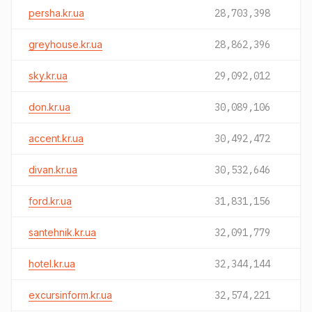
persha.kr.ua
28,703,398
greyhouse.kr.ua
28,862,396
sky.kr.ua
29,092,012
don.kr.ua
30,089,106
accent.kr.ua
30,492,472
divan.kr.ua
30,532,646
ford.kr.ua
31,831,156
santehnik.kr.ua
32,091,779
hotel.kr.ua
32,344,144
excursinform.kr.ua
32,574,221