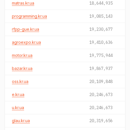
matras.kr.ua
18,644,935
programming.kr.ua
19,085,143
rfpp-gue.kr.ua
19,230,677
agroexpo.kr.ua
19,410,636
motor.kr.ua
19,775,944
bazar.kr.ua
19,867,937
oss.kr.ua
20,109,848
e.kr.ua
20,246,673
u.kr.ua
20,246,673
glau.kr.ua
20,319,656