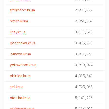
stroimdom.kr.ua
2,893,962
hitech.kr.ua
2,951,382
licey.kr.ua
3,133,513
goodnews.kr.ua
3,475,793
24news.kr.ua
3,897,740
yellowdoor.kr.ua
3,910,074
oblrada.kr.ua
4,395,642
smi.kr.ua
4,725,063
otdelka.kr.ua
5,149,216
realestate.kr.ua
5,194,093