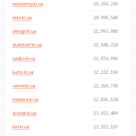
newsstroy.kr.ua
20,554,245
elex.kr.ua
20,900,548
design.kr.ua
21,093,080
dudebet1.kr.ua
21,548,210
sadko.kr.ua
21,870,906
kuhni.kr.ua
22,252,104
velvet.kr.ua
22,260,738
mastera.kr.ua
22,856,154
aromat.kr.ua
23,052,489
led.kr.ua
23,523,103