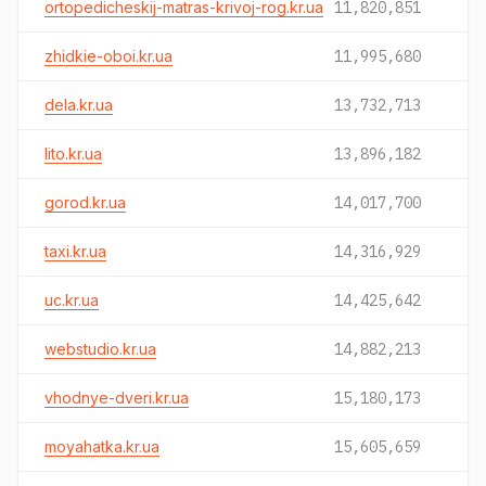
ortopedicheskij-matras-krivoj-rog.kr.ua
11,820,851
zhidkie-oboi.kr.ua
11,995,680
dela.kr.ua
13,732,713
lito.kr.ua
13,896,182
gorod.kr.ua
14,017,700
taxi.kr.ua
14,316,929
uc.kr.ua
14,425,642
webstudio.kr.ua
14,882,213
vhodnye-dveri.kr.ua
15,180,173
moyahatka.kr.ua
15,605,659