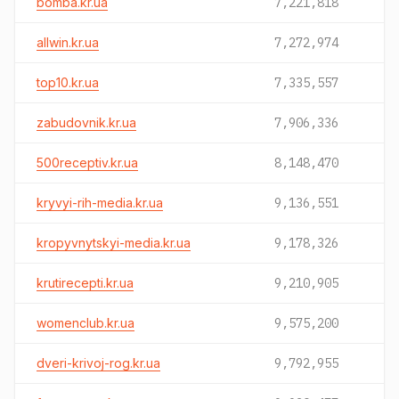
bomba.kr.ua
7,221,818
allwin.kr.ua
7,272,974
top10.kr.ua
7,335,557
zabudovnik.kr.ua
7,906,336
500receptiv.kr.ua
8,148,470
kryvyi-rih-media.kr.ua
9,136,551
kropyvnytskyi-media.kr.ua
9,178,326
krutirecepti.kr.ua
9,210,905
womenclub.kr.ua
9,575,200
dveri-krivoj-rog.kr.ua
9,792,955