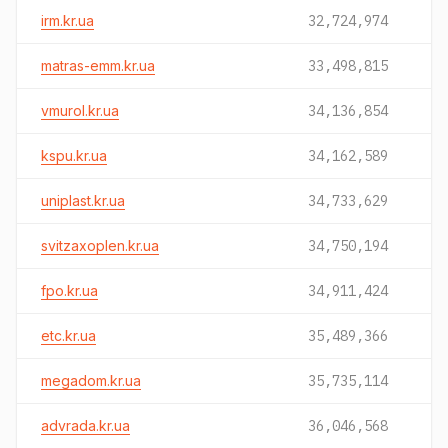
irm.kr.ua
32,724,974
matras-emm.kr.ua
33,498,815
vmurol.kr.ua
34,136,854
kspu.kr.ua
34,162,589
uniplast.kr.ua
34,733,629
svitzaxoplen.kr.ua
34,750,194
fpo.kr.ua
34,911,424
etc.kr.ua
35,489,366
megadom.kr.ua
35,735,114
advrada.kr.ua
36,046,568