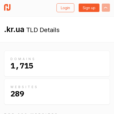
Login
Sign up
.kr.ua
TLD Details
DOMAINS
1,715
WEBSITES
289