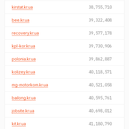
kirstat.kr.ua
38,755,710
bee.kr.ua
39,322,408
recovery.kr.ua
39,577,178
kpl-kor.kr.ua
39,730,906
polonia.kr.ua
39,862,887
kolizey.kr.ua
40,118,571
mg-motorkom.kr.ua
40,521,058
bailong.kr.ua
40,595,761
jobsite.kr.ua
40,698,012
kit.kr.ua
41,180,790