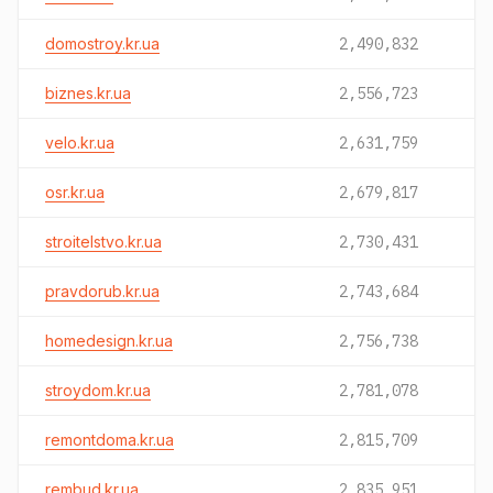
domostroy.kr.ua
2,490,832
biznes.kr.ua
2,556,723
velo.kr.ua
2,631,759
osr.kr.ua
2,679,817
stroitelstvo.kr.ua
2,730,431
pravdorub.kr.ua
2,743,684
homedesign.kr.ua
2,756,738
stroydom.kr.ua
2,781,078
remontdoma.kr.ua
2,815,709
rembud.kr.ua
2,835,951