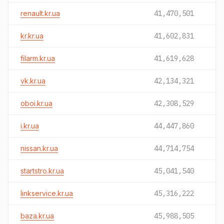
renault.kr.ua
41,470,501
kr.kr.ua
41,602,831
filarm.kr.ua
41,619,628
vk.kr.ua
42,134,321
oboi.kr.ua
42,308,529
i.kr.ua
44,447,860
nissan.kr.ua
44,714,754
startstro.kr.ua
45,041,540
linkservice.kr.ua
45,316,222
baza.kr.ua
45,988,505