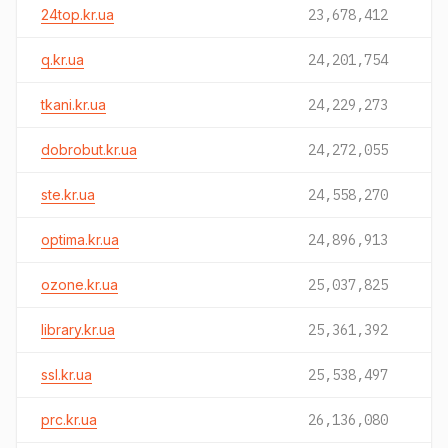
24top.kr.ua
23,678,412
q.kr.ua
24,201,754
tkani.kr.ua
24,229,273
dobrobut.kr.ua
24,272,055
ste.kr.ua
24,558,270
optima.kr.ua
24,896,913
ozone.kr.ua
25,037,825
library.kr.ua
25,361,392
ssl.kr.ua
25,538,497
prc.kr.ua
26,136,080