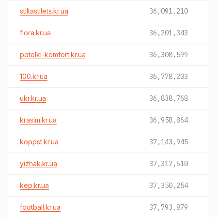
stiltastilets.kr.ua
36,091,210
flora.kr.ua
36,201,343
potolki-komfort.kr.ua
36,308,599
100.kr.ua
36,778,203
ukr.kr.ua
36,838,768
krasim.kr.ua
36,958,864
koppst.kr.ua
37,143,945
yizhak.kr.ua
37,317,610
kep.kr.ua
37,350,254
football.kr.ua
37,793,879