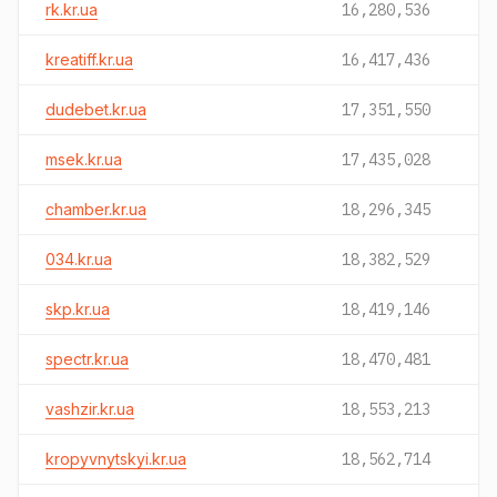
rk.kr.ua
16,280,536
kreatiff.kr.ua
16,417,436
dudebet.kr.ua
17,351,550
msek.kr.ua
17,435,028
chamber.kr.ua
18,296,345
034.kr.ua
18,382,529
skp.kr.ua
18,419,146
spectr.kr.ua
18,470,481
vashzir.kr.ua
18,553,213
kropyvnytskyi.kr.ua
18,562,714