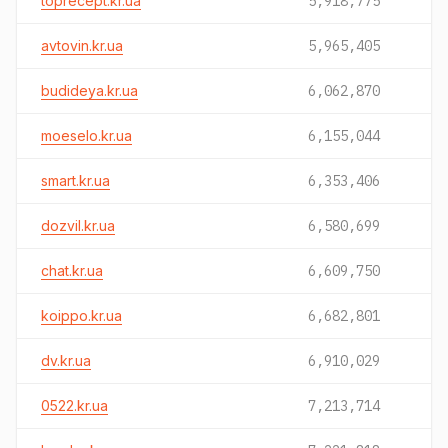
toprecept.kr.ua
5,918,775
avtovin.kr.ua
5,965,405
budideya.kr.ua
6,062,870
moeselo.kr.ua
6,155,044
smart.kr.ua
6,353,406
dozvil.kr.ua
6,580,699
chat.kr.ua
6,609,750
koippo.kr.ua
6,682,801
dv.kr.ua
6,910,029
0522.kr.ua
7,213,714