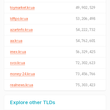
toymarket.kr.ua
49,902,529
ldftpo.kr.ua
53,206,498
azartinfo.kr.ua
54,222,732
aa.kr.ua
54,762,601
imex.kr.ua
56,329,425
svoi.kr.ua
72,302,623
money-24.kr.ua
73,456,766
realnews.kr.ua
75,303,423
Explore other TLDs