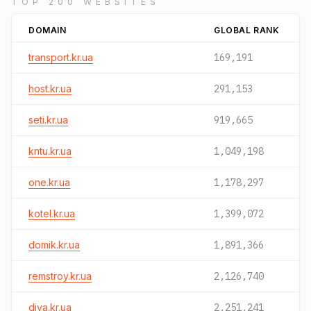
TOP 200 WEBSITES
DOMAIN
GLOBAL RANK
transport.kr.ua
169,191
host.kr.ua
291,153
seti.kr.ua
919,665
kntu.kr.ua
1,049,198
one.kr.ua
1,178,297
kotel.kr.ua
1,399,072
domik.kr.ua
1,891,366
remstroy.kr.ua
2,126,740
diva.kr.ua
2,251,241