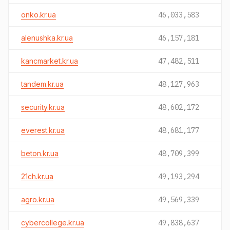
onko.kr.ua
46,033,583
alenushka.kr.ua
46,157,181
kancmarket.kr.ua
47,482,511
tandem.kr.ua
48,127,963
security.kr.ua
48,602,172
everest.kr.ua
48,681,177
beton.kr.ua
48,709,399
21ch.kr.ua
49,193,294
agro.kr.ua
49,569,339
cybercollege.kr.ua
49,838,637