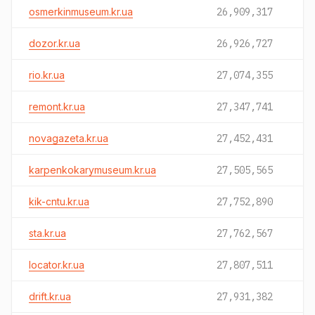
osmerkinmuseum.kr.ua
26,909,317
dozor.kr.ua
26,926,727
rio.kr.ua
27,074,355
remont.kr.ua
27,347,741
novagazeta.kr.ua
27,452,431
karpenkokarymuseum.kr.ua
27,505,565
kik-cntu.kr.ua
27,752,890
sta.kr.ua
27,762,567
locator.kr.ua
27,807,511
drift.kr.ua
27,931,382