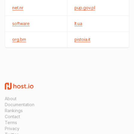
net.nr
pup.gov.pl
software
lt.ua
org.bm
pistoia.it
About
Documentation
Rankings
Contact
Terms
Privacy