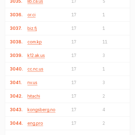
3035.
lib.ca.us
17
5
3036.
or.ci
17
1
3037.
biz.fj
17
1
3038.
com.kp
17
11
3039.
k12.ak.us
17
3
3040.
cc.nc.us
17
1
3041.
nv.us
17
3
3042.
hitachi
17
2
3043.
kongsberg.no
17
4
3044.
eng.pro
17
2