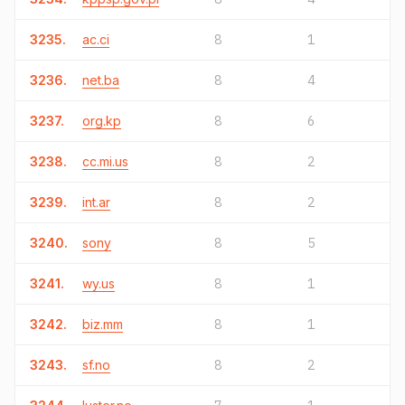
3235.
ac.ci
8
1
3236.
net.ba
8
4
3237.
org.kp
8
6
3238.
cc.mi.us
8
2
3239.
int.ar
8
2
3240.
sony
8
5
3241.
wy.us
8
1
3242.
biz.mm
8
1
3243.
sf.no
8
2