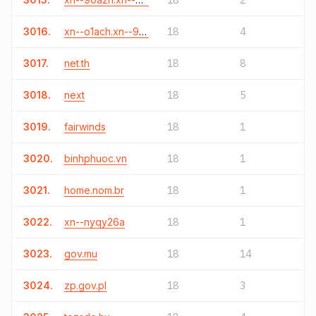
18
2
3016.
xn--o1ach.xn--90a3ac
18
4
3017.
net.th
18
8
3018.
next
18
5
3019.
fairwinds
18
1
3020.
binhphuoc.vn
18
1
3021.
home.nom.br
18
1
3022.
xn--nyqy26a
18
1
3023.
gov.mu
18
14
3024.
zp.gov.pl
18
3