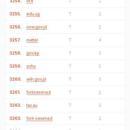
3254.
ot.it
7
1
3255.
edu.ug
7
2
3256.
oow.gov.pl
7
2
3257.
mattel
7
4
3258.
gov.kp
7
3
3259.
sohu
7
1
3260.
wiih.gov.pl
7
3
3261.
forlicesena.it
7
1
3262.
tas.au
7
2
3263.
forli-cesena.it
7
2