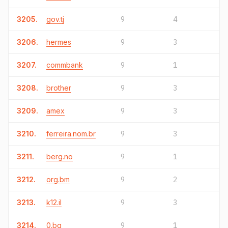
3205.
gov.tj
9
4
3206.
hermes
9
3
3207.
commbank
9
1
3208.
brother
9
3
3209.
amex
9
3
3210.
ferreira.nom.br
9
3
3211.
berg.no
9
1
3212.
org.bm
9
2
3213.
k12.il
9
3
3214.
0.bg
9
1