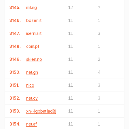
3145.
mil.ng
12
7
3146.
bozen.it
11
1
3147.
isernia.it
11
3
3148.
com.pf
11
1
3149.
skien.no
11
2
3150.
net.gn
11
4
3151.
nico
11
3
3152.
net.cy
11
3
3153.
xn--lgbbat1ad8j
11
1
3154.
net.af
11
1