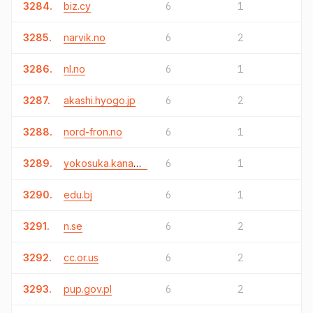
3284.
biz.cy
6
1
3285.
narvik.no
6
2
3286.
nl.no
6
1
3287.
akashi.hyogo.jp
6
2
3288.
nord-fron.no
6
1
3289.
yokosuka.kanagawa.jp
6
1
3290.
edu.bj
6
1
3291.
n.se
6
2
3292.
cc.or.us
6
2
3293.
pup.gov.pl
6
2