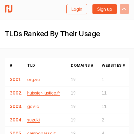
Login
Sign up
TLDs Ranked By Their Usage
#
TLD
DOMAINS #
WEBSITES #
3001.
org.vu
19
1
3002.
huissier-justice.fr
19
11
3003.
gov.lc
19
11
3004.
suzuki
19
2
3005.
campobasso.it
19
4