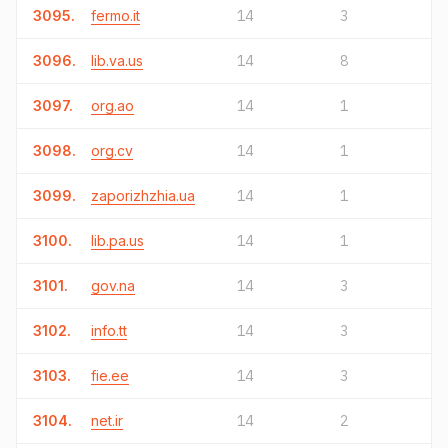
3095.
fermo.it
14
3
3096.
lib.va.us
14
8
3097.
org.ao
14
1
3098.
org.cv
14
1
3099.
zaporizhzhia.ua
14
1
3100.
lib.pa.us
14
1
3101.
gov.na
14
3
3102.
info.tt
14
3
3103.
fie.ee
14
3
3104.
net.ir
14
2