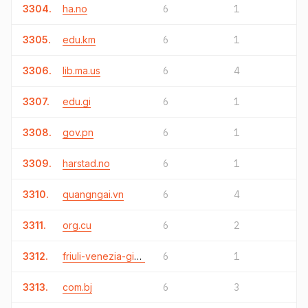
3304.
ha.no
6
1
3305.
edu.km
6
1
3306.
lib.ma.us
6
4
3307.
edu.gi
6
1
3308.
gov.pn
6
1
3309.
harstad.no
6
1
3310.
quangngai.vn
6
4
3311.
org.cu
6
2
3312.
friuli-venezia-giulia.it
6
1
3313.
com.bj
6
3