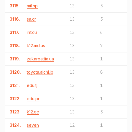
3115.
mil.np
13
5
3116.
sa.cr
13
5
3117.
inf.cu
13
6
3118.
k12.md.us
13
7
3119.
zakarpattia.ua
13
1
3120.
toyota.aichi.jp
13
8
3121.
edu.tj
13
1
3122.
edu.pr
13
1
3123.
k12.ec
13
5
3124.
seven
12
1