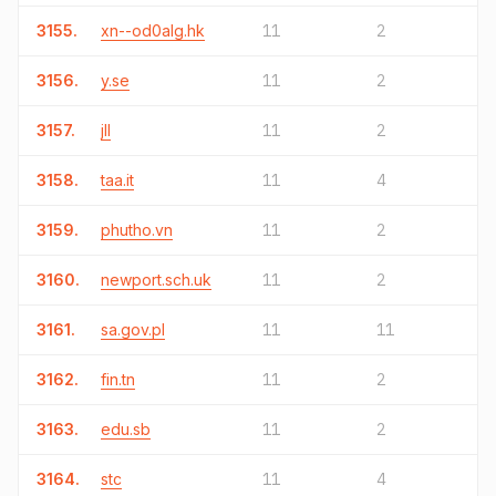
3155.
xn--od0alg.hk
11
2
3156.
y.se
11
2
3157.
jll
11
2
3158.
taa.it
11
4
3159.
phutho.vn
11
2
3160.
newport.sch.uk
11
2
3161.
sa.gov.pl
11
11
3162.
fin.tn
11
2
3163.
edu.sb
11
2
3164.
stc
11
4