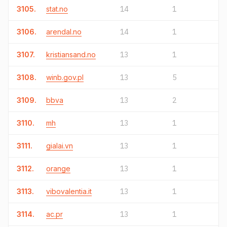
3105.
stat.no
14
1
3106.
arendal.no
14
1
3107.
kristiansand.no
13
1
3108.
winb.gov.pl
13
5
3109.
bbva
13
2
3110.
mh
13
1
3111.
gialai.vn
13
1
3112.
orange
13
1
3113.
vibovalentia.it
13
1
3114.
ac.pr
13
1