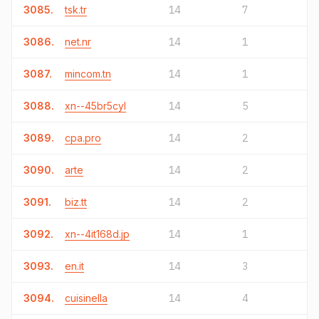
3085.
tsk.tr
14
7
3086.
net.nr
14
1
3087.
mincom.tn
14
1
3088.
xn--45br5cyl
14
5
3089.
cpa.pro
14
2
3090.
arte
14
2
3091.
biz.tt
14
2
3092.
xn--4it168d.jp
14
1
3093.
en.it
14
3
3094.
cuisinella
14
4