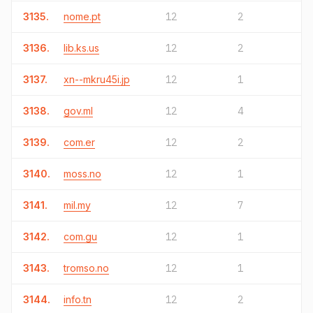
3135.
nome.pt
12
2
3136.
lib.ks.us
12
2
3137.
xn--mkru45i.jp
12
1
3138.
gov.ml
12
4
3139.
com.er
12
2
3140.
moss.no
12
1
3141.
mil.my
12
7
3142.
com.gu
12
1
3143.
tromso.no
12
1
3144.
info.tn
12
2