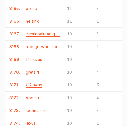
3165.
politie
11
3
3166.
helsinki
11
1
3167.
trentinoaltoadige.it
10
1
3168.
rodrigues.nom.br
10
1
3169.
k12.ks.us
10
2
3170.
greta.fr
10
4
3171.
k12.nv.us
10
5
3172.
gob.cu
10
4
3173.
jeonnam.kr
10
3
3174.
lexus
10
1