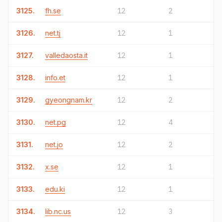
3125.
fh.se
12
2
3126.
net.tj
12
1
3127.
valledaosta.it
12
1
3128.
info.et
12
1
3129.
gyeongnam.kr
12
2
3130.
net.pg
12
4
3131.
net.jo
12
2
3132.
x.se
12
1
3133.
edu.ki
12
1
3134.
lib.nc.us
12
3