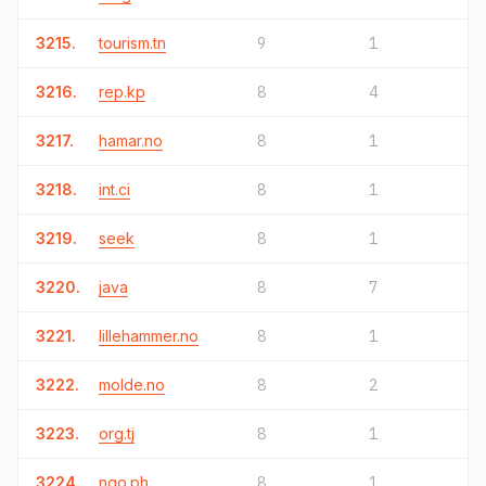
3215.
tourism.tn
9
1
3216.
rep.kp
8
4
3217.
hamar.no
8
1
3218.
int.ci
8
1
3219.
seek
8
1
3220.
java
8
7
3221.
lillehammer.no
8
1
3222.
molde.no
8
2
3223.
org.tj
8
1
3224.
ngo.ph
8
1