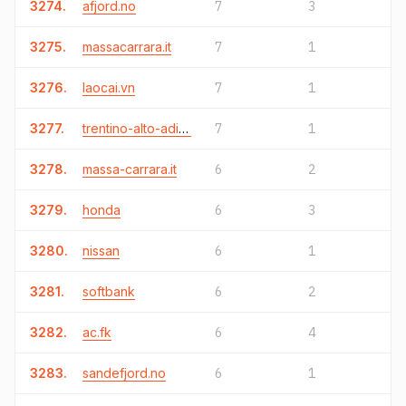
3274.
afjord.no
7
3
3275.
massacarrara.it
7
1
3276.
laocai.vn
7
1
3277.
trentino-alto-adige.it
7
1
3278.
massa-carrara.it
6
2
3279.
honda
6
3
3280.
nissan
6
1
3281.
softbank
6
2
3282.
ac.fk
6
4
3283.
sandefjord.no
6
1