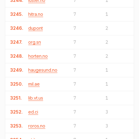
3244.
luster.no
7
1
3245.
hitra.no
7
1
3246.
dupont
7
2
3247.
org.sn
7
2
3248.
horten.no
7
2
3249.
haugesund.no
7
1
3250.
mil.ae
7
1
3251.
lib.vt.us
7
1
3252.
ed.ci
7
3
3253.
roros.no
7
3