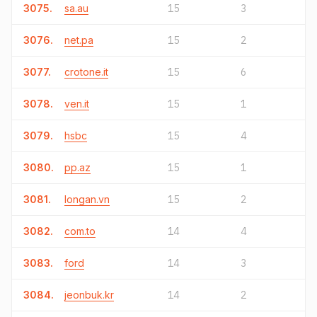
3075.
sa.au
15
3
3076.
net.pa
15
2
3077.
crotone.it
15
6
3078.
ven.it
15
1
3079.
hsbc
15
4
3080.
pp.az
15
1
3081.
longan.vn
15
2
3082.
com.to
14
4
3083.
ford
14
3
3084.
jeonbuk.kr
14
2