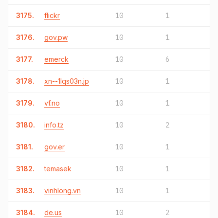
3175.
flickr
10
1
3176.
gov.pw
10
1
3177.
emerck
10
6
3178.
xn--1lqs03n.jp
10
1
3179.
vf.no
10
1
3180.
info.tz
10
2
3181.
gov.er
10
1
3182.
temasek
10
1
3183.
vinhlong.vn
10
1
3184.
de.us
10
2