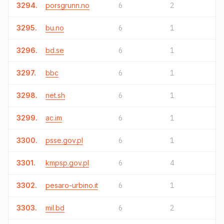
3294.
porsgrunn.no
6
2
3295.
bu.no
6
1
3296.
bd.se
6
1
3297.
bbc
6
1
3298.
net.sh
6
1
3299.
ac.im
6
1
3300.
psse.gov.pl
6
1
3301.
kmpsp.gov.pl
6
4
3302.
pesaro-urbino.it
6
1
3303.
mil.bd
6
2