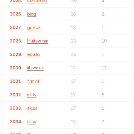
3025.
tozsde.hu
18
4
3026.
bing
18
2
3027.
gov.cz
18
1
3028.
hluttaw.mm
18
10
3029.
edu.to
18
1
3030.
lib.wa.us
17
12
3031.
firm.nf
17
1
3032.
mil.lv
17
5
3033.
ak.us
17
1
3034.
ct.us
17
2