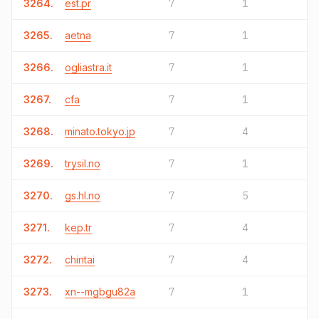
3264.
est.pr
7
1
3265.
aetna
7
1
3266.
ogliastra.it
7
1
3267.
cfa
7
1
3268.
minato.tokyo.jp
7
4
3269.
trysil.no
7
1
3270.
gs.hl.no
7
5
3271.
kep.tr
7
4
3272.
chintai
7
4
3273.
xn--mgbgu82a
7
1