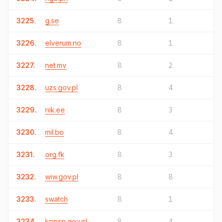
3225.
g.se
8
1
3226.
elverum.no
8
1
3227.
net.mv
8
2
3228.
uzs.gov.pl
8
4
3229.
riik.ee
8
3
3230.
mil.bo
8
4
3231.
org.fk
8
3
3232.
wiw.gov.pl
8
8
3233.
swatch
8
1
3234.
kppsp.gov.pl
8
4