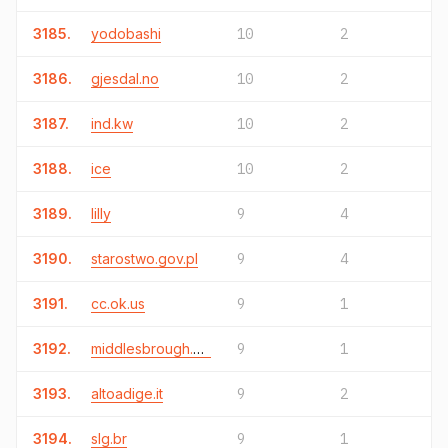
3185.
yodobashi
10
2
3186.
gjesdal.no
10
2
3187.
ind.kw
10
2
3188.
ice
10
2
3189.
lilly
9
4
3190.
starostwo.gov.pl
9
4
3191.
cc.ok.us
9
1
3192.
middlesbrough.sch.uk
9
1
3193.
altoadige.it
9
2
3194.
slg.br
9
1