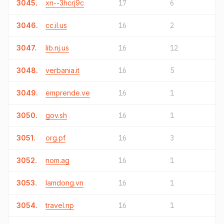
3045.
xn--3hcrj9c
17
6
3046.
cc.il.us
16
2
3047.
lib.nj.us
16
12
3048.
verbania.it
16
5
3049.
emprende.ve
16
1
3050.
gov.sh
16
1
3051.
org.pf
16
3
3052.
nom.ag
16
1
3053.
lamdong.vn
16
1
3054.
travel.np
16
1