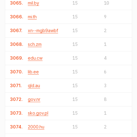
3065.
mil.by
15
10
3066.
mi.th
15
9
3067.
xn--mgb9awbf
15
2
3068.
sch.zm
15
1
3069.
edu.cw
15
4
3070.
lib.ee
15
6
3071.
qld.au
15
3
3072.
gov.nr
15
8
3073.
sko.gov.pl
15
1
3074.
2000.hu
15
2