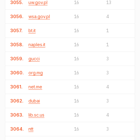
3055.
uw.gov.pl
16
13
3056.
wsa.gov.pl
16
4
3057.
bt.it
16
1
3058.
naples.it
16
1
3059.
gucci
16
3
3060.
org.mg
16
3
3061.
net.me
16
4
3062.
dubai
16
3
3063.
lib.sc.us
16
4
3064.
ntt
16
3