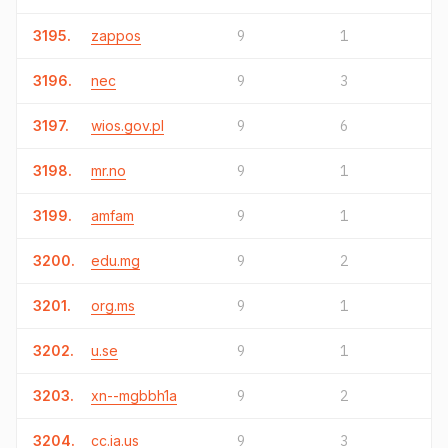
3195.
zappos
9
1
3196.
nec
9
3
3197.
wios.gov.pl
9
6
3198.
mr.no
9
1
3199.
amfam
9
1
3200.
edu.mg
9
2
3201.
org.ms
9
1
3202.
u.se
9
1
3203.
xn--mgbbh1a
9
2
3204.
cc.ia.us
9
3