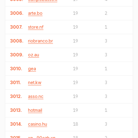
3006.
arte.bo
19
2
3007.
store.nf
19
1
3008.
riobranco.br
19
3
3009.
oz.au
19
3
3010.
gea
19
1
3011.
net.kw
19
3
3012.
asso.nc
19
3
3013.
hotmail
19
1
3014.
casino.hu
18
3
3015.
xn--90azh.xn--90a3ac